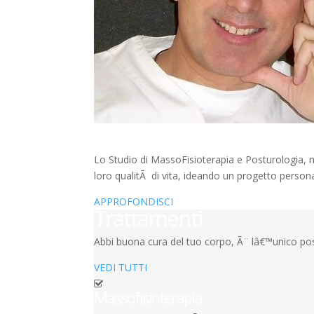
Ciao, sono Enrico
Lo Studio di MassoFisioterapia e Posturologia, na
loro qualitÃ di vita, ideando un progetto personal
APPROFONDISCI
Trattamenti
Abbi buona cura del tuo corpo, Ã¨ lâ€™unico post
VEDI TUTTI
Massofisioterapia