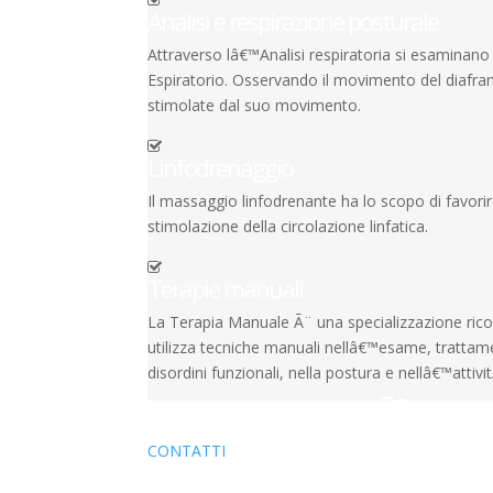
Analisi e respirazione posturale
Attraverso lâ€™Analisi respiratoria si esaminano 
Espiratorio. Osservando il movimento del diafra
stimolate dal suo movimento.
Linfodrenaggio
Il massaggio linfodrenante ha lo scopo di favorire 
stimolazione della circolazione linfatica.
Terapie manuali
La Terapia Manuale Ã¨ una specializzazione ric
utilizza tecniche manuali nellâ€™esame, trattame
disordini funzionali, nella postura e nellâ€™attiv
Contattami,
sarÃ² felice 
CONTATTI
Approfondimenti