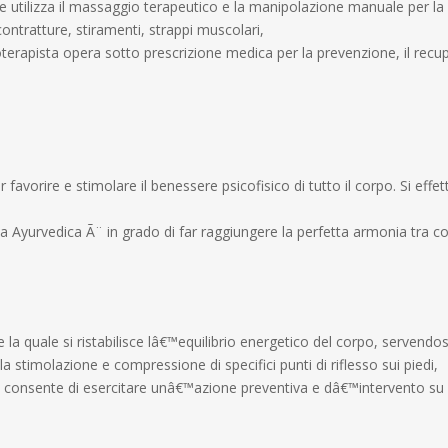
he utilizza il massaggio terapeutico e la manipolazione manuale per la
contratture, stiramenti, strappi muscolari,
sioterapista opera sotto prescrizione medica per la prevenzione, il recu
 favorire e stimolare il benessere psicofisico di tutto il corpo. Si effe
ia Ayurvedica Ã¨ in grado di far raggiungere la perfetta armonia tra c
la quale si ristabilisce lâ€™equilibrio energetico del corpo, servendos
a stimolazione e compressione di specifici punti di riflesso sui piedi,
, consente di esercitare unâ€™azione preventiva e dâ€™intervento su