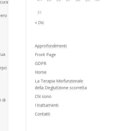
 cura
31
pero
« Dic
Le pagine
Approfondimenti
ttua
Front Page
GDPR
orpo
Home
La Terapia Miofunzionale
della Deglutizione scorretta
Chi sono
i di
I trattamenti
Contatti