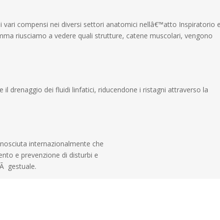
i vari compensi nei diversi settori anatomici nellâ€™atto Inspiratorio 
mma riusciamo a vedere quali strutture, catene muscolari, vengono
il drenaggio dei fluidi linfatici, riducendone i ristagni attraverso la
onosciuta internazionalmente che
nto e prevenzione di disturbi e
itÃ gestuale.
di aiutarti.