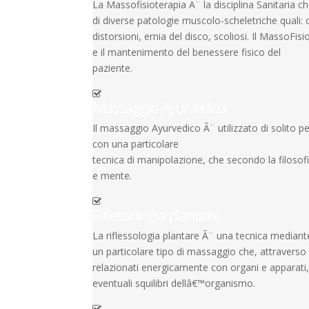
La Massofisioterapia Ã¨ la disciplina Sanitaria c
di diverse patologie muscolo-scheletriche quali: 
distorsioni, ernia del disco, scoliosi. Il MassoFi
e il mantenimento del benessere fisico del
paziente.
Massaggio Ayurvedico
Il massaggio Ayurvedico Ã¨ utilizzato di solito per
con una particolare
tecnica di manipolazione, che secondo la filosof
e mente.
Riflessologia plantare
La riflessologia plantare Ã¨ una tecnica mediante 
un particolare tipo di massaggio che, attraverso l
relazionati energicamente con organi e apparati
eventuali squilibri dellâ€™organismo.